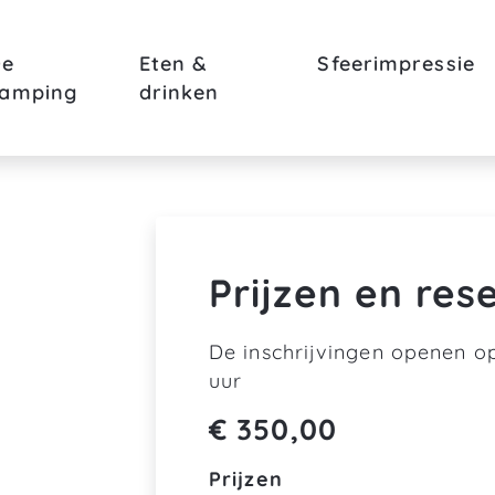
De
Eten &
Sfeerimpressie
camping
drinken
Prijzen en res
De inschrijvingen openen o
uur
€
350,00
Prijzen