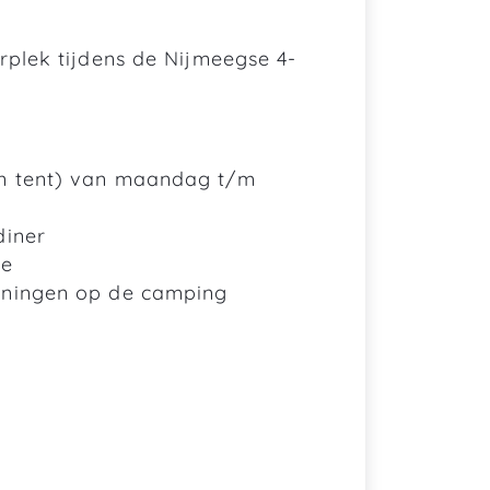
plek tijdens de Nijmeegse 4-
en tent) van maandag t/m
diner
te
ieningen op de camping