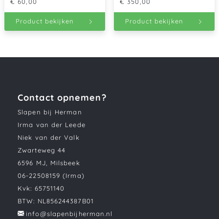
€
60,00
€
350,00
Product bekijken
Product bekijken
Contact opnemen?
Slapen bij Herman
Irma van der Leede
Niek van der Valk
Zwarteweg 44
6596 MJ, Milsbeek
06-22508159 (Irma)
Kvk: 65751140
BTW: NL856244387B01
info@slapenbijherman.nl