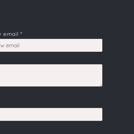
 email
*