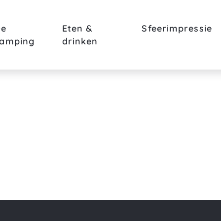
De
Eten &
Sfeerimpressie
camping
drinken